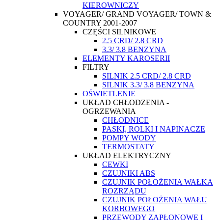
KIEROWNICZY
VOYAGER/ GRAND VOYAGER/ TOWN &
COUNTRY 2001-2007
CZĘŚCI SILNIKOWE
2.5 CRD/ 2.8 CRD
3.3/ 3.8 BENZYNA
ELEMENTY KAROSERII
FILTRY
SILNIK 2.5 CRD/ 2.8 CRD
SILNIK 3.3/ 3.8 BENZYNA
OŚWIETLENIE
UKŁAD CHŁODZENIA -
OGRZEWANIA
CHŁODNICE
PASKI, ROLKI I NAPINACZE
POMPY WODY
TERMOSTATY
UKŁAD ELEKTRYCZNY
CEWKI
CZUJNIKI ABS
CZUJNIK POŁOŻENIA WAŁKA
ROZRZĄDU
CZUJNIK POŁOŻENIA WAŁU
KORBOWEGO
PRZEWODY ZAPŁONOWE I