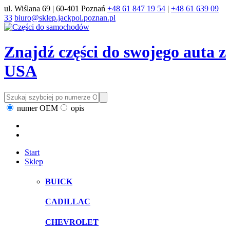
ul. Wiślana 69 | 60-401 Poznań
+48 61 847 19 54
|
+48 61 639 09
33
biuro@sklep.jackpol.poznan.pl
Znajdź części do swojego auta z
USA
numer OEM
opis
Start
Sklep
BUICK
CADILLAC
CHEVROLET