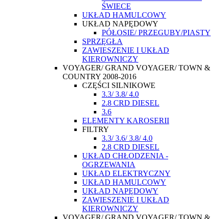
ŚWIECE
UKŁAD HAMULCOWY
UKŁAD NAPĘDOWY
PÓŁOSIE/ PRZEGUBY/PIASTY
SPRZĘGŁA
ZAWIESZENIE I UKŁAD
KIEROWNICZY
VOYAGER/ GRAND VOYAGER/ TOWN &
COUNTRY 2008-2016
CZĘŚCI SILNIKOWE
3.3/ 3.8/ 4.0
2.8 CRD DIESEL
3.6
ELEMENTY KAROSERII
FILTRY
3.3/ 3.6/ 3.8/ 4.0
2.8 CRD DIESEL
UKŁAD CHŁODZENIA -
OGRZEWANIA
UKŁAD ELEKTRYCZNY
UKŁAD HAMULCOWY
UKŁAD NAPĘDOWY
ZAWIESZENIE I UKŁAD
KIEROWNICZY
VOYAGER/ GRAND VOYAGER/ TOWN &