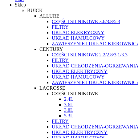
Sklep
BUICK
ALLURE
CZĘŚCI SILNIKOWE 3.6/3.8/5.3
FILTRY
UKŁAD ELEKRYCZNY
UKŁAD HAMULCOWY
ZAWIESZENIE I UKŁAD KIEROWNIC
CENTURY
CZĘŚCI SILNIKOWE 2.2/2.8/3.1/3.3
FILTRY
UKŁAD CHŁODZENIA-OGRZEWANI
UKŁAD ELEKTRYCZNY
UKŁAD HAMULCOWY
ZAWIESZENIE I UKŁAD KIEROWNIC
LACROSSE
CZĘŚCI SILNIKOWE
2.4L
3.6L
3.8L
5.3L
FILTRY
UKŁAD CHŁODZENIA-OGRZEWANI
UKŁAD ELEKTRYCZNY
UKŁAD HAMULCOWY