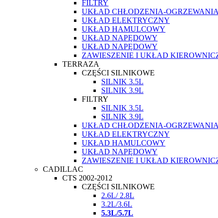
FILTRY
UKŁAD CHŁODZENIA-OGRZEWANI
UKŁAD ELEKTRYCZNY
UKŁAD HAMULCOWY
UKŁAD NAPĘDOWY
UKŁAD NAPĘDOWY
ZAWIESZENIE I UKŁAD KIEROWNIC
TERRAZA
CZĘŚCI SILNIKOWE
SILNIK 3.5L
SILNIK 3.9L
FILTRY
SILNIK 3.5L
SILNIK 3.9L
UKŁAD CHŁODZENIA-OGRZEWANI
UKŁAD ELEKTRYCZNY
UKŁAD HAMULCOWY
UKŁAD NAPĘDOWY
ZAWIESZENIE I UKŁAD KIEROWNIC
CADILLAC
CTS 2002-2012
CZĘŚCI SILNIKOWE
2.6L/ 2.8L
3.2L/3.6L
5.3L/5.7L