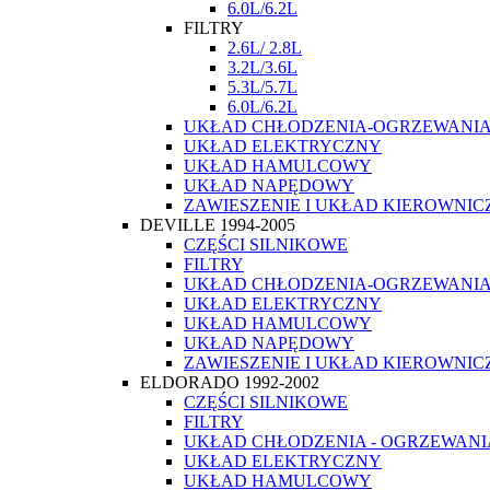
6.0L/6.2L
FILTRY
2.6L/ 2.8L
3.2L/3.6L
5.3L/5.7L
6.0L/6.2L
UKŁAD CHŁODZENIA-OGRZEWANI
UKŁAD ELEKTRYCZNY
UKŁAD HAMULCOWY
UKŁAD NAPĘDOWY
ZAWIESZENIE I UKŁAD KIEROWNIC
DEVILLE 1994-2005
CZĘŚCI SILNIKOWE
FILTRY
UKŁAD CHŁODZENIA-OGRZEWANI
UKŁAD ELEKTRYCZNY
UKŁAD HAMULCOWY
UKŁAD NAPĘDOWY
ZAWIESZENIE I UKŁAD KIEROWNIC
ELDORADO 1992-2002
CZĘŚCI SILNIKOWE
FILTRY
UKŁAD CHŁODZENIA - OGRZEWANI
UKŁAD ELEKTRYCZNY
UKŁAD HAMULCOWY