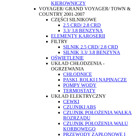
KIEROWNICZY
VOYAGER/ GRAND VOYAGER/ TOWN &
COUNTRY 2001-2007
CZĘŚCI SILNIKOWE
2.5 CRD/ 2.8 CRD
3.3/ 3.8 BENZYNA
ELEMENTY KAROSERII
FILTRY
SILNIK 2.5 CRD/ 2.8 CRD
SILNIK 3.3/ 3.8 BENZYNA
OŚWIETLENIE
UKŁAD CHŁODZENIA -
OGRZEWANIA
CHŁODNICE
PASKI, ROLKI I NAPINACZE
POMPY WODY
TERMOSTATY
UKŁAD ELEKTRYCZNY
CEWKI
CZUJNIKI ABS
CZUJNIK POŁOŻENIA WAŁKA
ROZRZĄDU
CZUJNIK POŁOŻENIA WAŁU
KORBOWEGO
PRZEWODY ZAPŁONOWE I