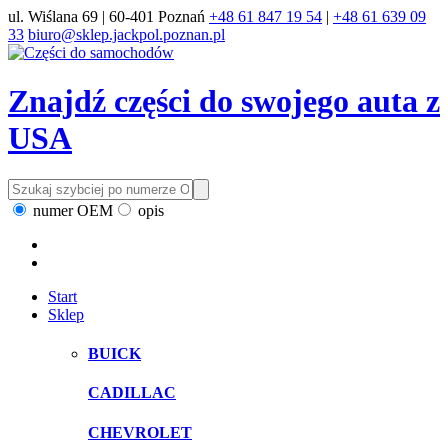
ul. Wiślana 69 | 60-401 Poznań
+48 61 847 19 54
|
+48 61 639 09
33
biuro@sklep.jackpol.poznan.pl
Znajdź części do swojego auta z
USA
numer OEM
opis
Start
Sklep
BUICK
CADILLAC
CHEVROLET