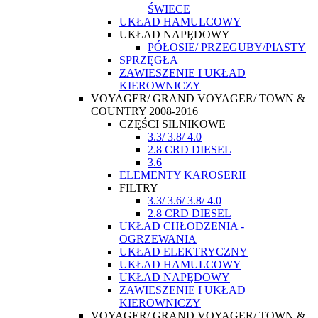
ŚWIECE
UKŁAD HAMULCOWY
UKŁAD NAPĘDOWY
PÓŁOSIE/ PRZEGUBY/PIASTY
SPRZĘGŁA
ZAWIESZENIE I UKŁAD
KIEROWNICZY
VOYAGER/ GRAND VOYAGER/ TOWN &
COUNTRY 2008-2016
CZĘŚCI SILNIKOWE
3.3/ 3.8/ 4.0
2.8 CRD DIESEL
3.6
ELEMENTY KAROSERII
FILTRY
3.3/ 3.6/ 3.8/ 4.0
2.8 CRD DIESEL
UKŁAD CHŁODZENIA -
OGRZEWANIA
UKŁAD ELEKTRYCZNY
UKŁAD HAMULCOWY
UKŁAD NAPĘDOWY
ZAWIESZENIE I UKŁAD
KIEROWNICZY
VOYAGER/ GRAND VOYAGER/ TOWN &