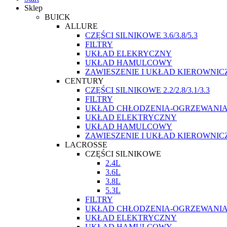
Sklep
BUICK
ALLURE
CZĘŚCI SILNIKOWE 3.6/3.8/5.3
FILTRY
UKŁAD ELEKRYCZNY
UKŁAD HAMULCOWY
ZAWIESZENIE I UKŁAD KIEROWNIC
CENTURY
CZĘŚCI SILNIKOWE 2.2/2.8/3.1/3.3
FILTRY
UKŁAD CHŁODZENIA-OGRZEWANI
UKŁAD ELEKTRYCZNY
UKŁAD HAMULCOWY
ZAWIESZENIE I UKŁAD KIEROWNIC
LACROSSE
CZĘŚCI SILNIKOWE
2.4L
3.6L
3.8L
5.3L
FILTRY
UKŁAD CHŁODZENIA-OGRZEWANI
UKŁAD ELEKTRYCZNY
UKŁAD HAMULCOWY