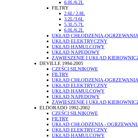
6.0L/6.2L
FILTRY
2.6L/ 2.8L
3.2L/3.6L
5.3L/5.7L
6.0L/6.2L
UKŁAD CHŁODZENIA-OGRZEWANI
UKŁAD ELEKTRYCZNY
UKŁAD HAMULCOWY
UKŁAD NAPĘDOWY
ZAWIESZENIE I UKŁAD KIEROWNIC
DEVILLE 1994-2005
CZĘŚCI SILNIKOWE
FILTRY
UKŁAD CHŁODZENIA-OGRZEWANI
UKŁAD ELEKTRYCZNY
UKŁAD HAMULCOWY
UKŁAD NAPĘDOWY
ZAWIESZENIE I UKŁAD KIEROWNIC
ELDORADO 1992-2002
CZĘŚCI SILNIKOWE
FILTRY
UKŁAD CHŁODZENIA - OGRZEWANI
UKŁAD ELEKTRYCZNY
UKŁAD HAMULCOWY