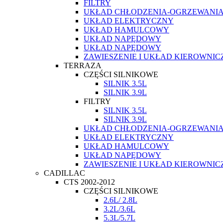
FILTRY
UKŁAD CHŁODZENIA-OGRZEWANI
UKŁAD ELEKTRYCZNY
UKŁAD HAMULCOWY
UKŁAD NAPĘDOWY
UKŁAD NAPĘDOWY
ZAWIESZENIE I UKŁAD KIEROWNIC
TERRAZA
CZĘŚCI SILNIKOWE
SILNIK 3.5L
SILNIK 3.9L
FILTRY
SILNIK 3.5L
SILNIK 3.9L
UKŁAD CHŁODZENIA-OGRZEWANI
UKŁAD ELEKTRYCZNY
UKŁAD HAMULCOWY
UKŁAD NAPĘDOWY
ZAWIESZENIE I UKŁAD KIEROWNIC
CADILLAC
CTS 2002-2012
CZĘŚCI SILNIKOWE
2.6L/ 2.8L
3.2L/3.6L
5.3L/5.7L