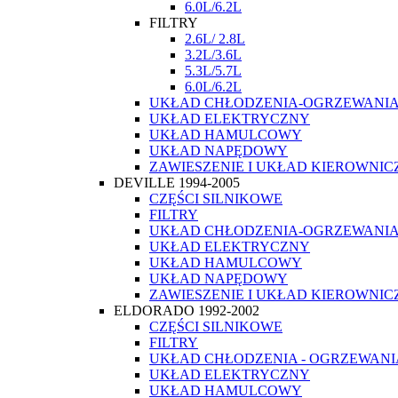
6.0L/6.2L
FILTRY
2.6L/ 2.8L
3.2L/3.6L
5.3L/5.7L
6.0L/6.2L
UKŁAD CHŁODZENIA-OGRZEWANI
UKŁAD ELEKTRYCZNY
UKŁAD HAMULCOWY
UKŁAD NAPĘDOWY
ZAWIESZENIE I UKŁAD KIEROWNIC
DEVILLE 1994-2005
CZĘŚCI SILNIKOWE
FILTRY
UKŁAD CHŁODZENIA-OGRZEWANI
UKŁAD ELEKTRYCZNY
UKŁAD HAMULCOWY
UKŁAD NAPĘDOWY
ZAWIESZENIE I UKŁAD KIEROWNIC
ELDORADO 1992-2002
CZĘŚCI SILNIKOWE
FILTRY
UKŁAD CHŁODZENIA - OGRZEWANI
UKŁAD ELEKTRYCZNY
UKŁAD HAMULCOWY