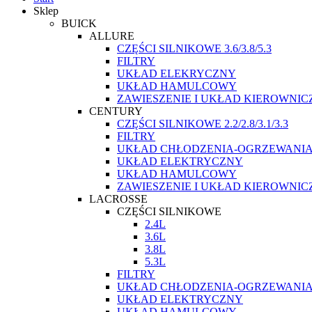
Sklep
BUICK
ALLURE
CZĘŚCI SILNIKOWE 3.6/3.8/5.3
FILTRY
UKŁAD ELEKRYCZNY
UKŁAD HAMULCOWY
ZAWIESZENIE I UKŁAD KIEROWNIC
CENTURY
CZĘŚCI SILNIKOWE 2.2/2.8/3.1/3.3
FILTRY
UKŁAD CHŁODZENIA-OGRZEWANI
UKŁAD ELEKTRYCZNY
UKŁAD HAMULCOWY
ZAWIESZENIE I UKŁAD KIEROWNIC
LACROSSE
CZĘŚCI SILNIKOWE
2.4L
3.6L
3.8L
5.3L
FILTRY
UKŁAD CHŁODZENIA-OGRZEWANI
UKŁAD ELEKTRYCZNY
UKŁAD HAMULCOWY