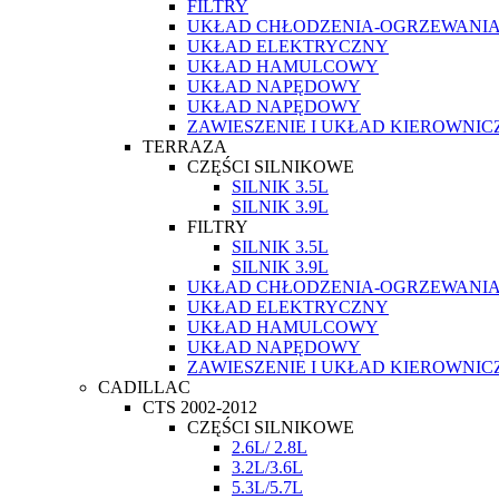
FILTRY
UKŁAD CHŁODZENIA-OGRZEWANI
UKŁAD ELEKTRYCZNY
UKŁAD HAMULCOWY
UKŁAD NAPĘDOWY
UKŁAD NAPĘDOWY
ZAWIESZENIE I UKŁAD KIEROWNIC
TERRAZA
CZĘŚCI SILNIKOWE
SILNIK 3.5L
SILNIK 3.9L
FILTRY
SILNIK 3.5L
SILNIK 3.9L
UKŁAD CHŁODZENIA-OGRZEWANI
UKŁAD ELEKTRYCZNY
UKŁAD HAMULCOWY
UKŁAD NAPĘDOWY
ZAWIESZENIE I UKŁAD KIEROWNIC
CADILLAC
CTS 2002-2012
CZĘŚCI SILNIKOWE
2.6L/ 2.8L
3.2L/3.6L
5.3L/5.7L