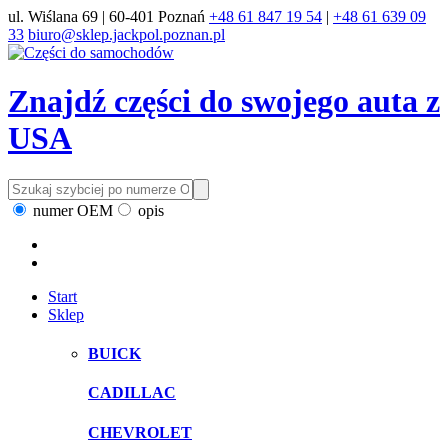
ul. Wiślana 69 | 60-401 Poznań
+48 61 847 19 54
|
+48 61 639 09
33
biuro@sklep.jackpol.poznan.pl
Znajdź części do swojego auta z
USA
numer OEM
opis
Start
Sklep
BUICK
CADILLAC
CHEVROLET