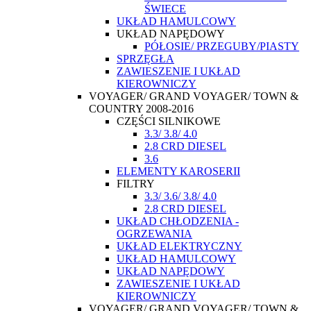
ŚWIECE
UKŁAD HAMULCOWY
UKŁAD NAPĘDOWY
PÓŁOSIE/ PRZEGUBY/PIASTY
SPRZĘGŁA
ZAWIESZENIE I UKŁAD
KIEROWNICZY
VOYAGER/ GRAND VOYAGER/ TOWN &
COUNTRY 2008-2016
CZĘŚCI SILNIKOWE
3.3/ 3.8/ 4.0
2.8 CRD DIESEL
3.6
ELEMENTY KAROSERII
FILTRY
3.3/ 3.6/ 3.8/ 4.0
2.8 CRD DIESEL
UKŁAD CHŁODZENIA -
OGRZEWANIA
UKŁAD ELEKTRYCZNY
UKŁAD HAMULCOWY
UKŁAD NAPĘDOWY
ZAWIESZENIE I UKŁAD
KIEROWNICZY
VOYAGER/ GRAND VOYAGER/ TOWN &