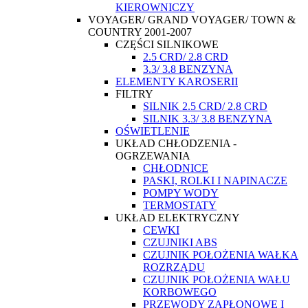
KIEROWNICZY
VOYAGER/ GRAND VOYAGER/ TOWN &
COUNTRY 2001-2007
CZĘŚCI SILNIKOWE
2.5 CRD/ 2.8 CRD
3.3/ 3.8 BENZYNA
ELEMENTY KAROSERII
FILTRY
SILNIK 2.5 CRD/ 2.8 CRD
SILNIK 3.3/ 3.8 BENZYNA
OŚWIETLENIE
UKŁAD CHŁODZENIA -
OGRZEWANIA
CHŁODNICE
PASKI, ROLKI I NAPINACZE
POMPY WODY
TERMOSTATY
UKŁAD ELEKTRYCZNY
CEWKI
CZUJNIKI ABS
CZUJNIK POŁOŻENIA WAŁKA
ROZRZĄDU
CZUJNIK POŁOŻENIA WAŁU
KORBOWEGO
PRZEWODY ZAPŁONOWE I