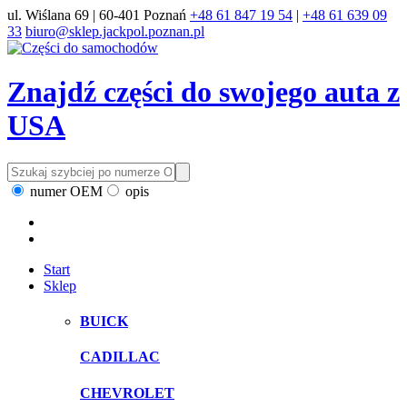
ul. Wiślana 69 | 60-401 Poznań
+48 61 847 19 54
|
+48 61 639 09
33
biuro@sklep.jackpol.poznan.pl
Znajdź części do swojego auta z
USA
numer OEM
opis
Start
Sklep
BUICK
CADILLAC
CHEVROLET