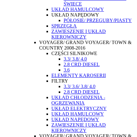
ŚWIECE
UKŁAD HAMULCOWY
UKŁAD NAPĘDOWY
PÓŁOSIE/ PRZEGUBY/PIASTY
SPRZĘGŁA
ZAWIESZENIE I UKŁAD
KIEROWNICZY
VOYAGER/ GRAND VOYAGER/ TOWN &
COUNTRY 2008-2016
CZĘŚCI SILNIKOWE
3.3/ 3.8/ 4.0
2.8 CRD DIESEL
3.6
ELEMENTY KAROSERII
FILTRY
3.3/ 3.6/ 3.8/ 4.0
2.8 CRD DIESEL
UKŁAD CHŁODZENIA -
OGRZEWANIA
UKŁAD ELEKTRYCZNY
UKŁAD HAMULCOWY
UKŁAD NAPĘDOWY
ZAWIESZENIE I UKŁAD
KIEROWNICZY
VOYAGER/ GRAND VOYAGER/ TOWN &