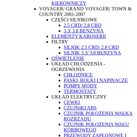
KIEROWNICZY
VOYAGER/ GRAND VOYAGER/ TOWN &
COUNTRY 2001-2007
CZĘŚCI SILNIKOWE
2.5 CRD/ 2.8 CRD
3.3/ 3.8 BENZYNA
ELEMENTY KAROSERII
FILTRY
SILNIK 2.5 CRD/ 2.8 CRD
SILNIK 3.3/ 3.8 BENZYNA
OŚWIETLENIE
UKŁAD CHŁODZENIA -
OGRZEWANIA
CHŁODNICE
PASKI, ROLKI I NAPINACZE
POMPY WODY
TERMOSTATY
UKŁAD ELEKTRYCZNY
CEWKI
CZUJNIKI ABS
CZUJNIK POŁOŻENIA WAŁKA
ROZRZĄDU
CZUJNIK POŁOŻENIA WAŁU
KORBOWEGO
PRZEWODY ZAPŁONOWE I